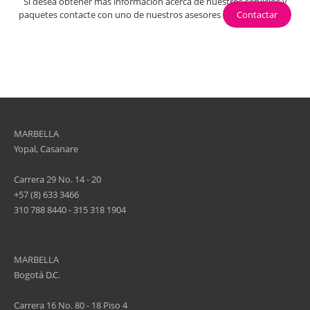
Si desea obtener más información acerca de nuestros servicios y
paquetes contacte con uno de nuestros asesores
Contactar
MARBELLA
Yopal, Casanare
Carrera 29 No. 14 - 20
+57 (8) 633 3466
310 788 8440 - 315 318 1904
MARBELLA
Bogotá D.C.
Carrera 16 No. 80 - 18 Piso 4